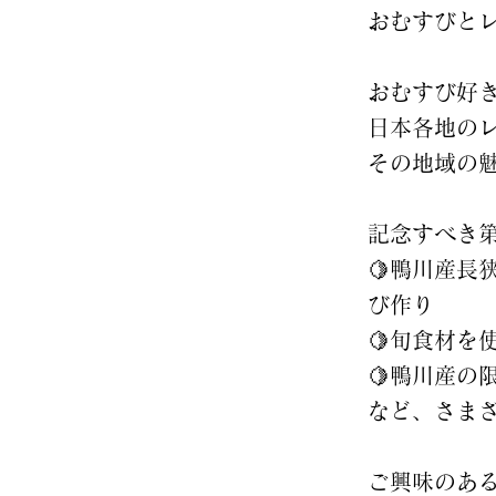
おむすびと
おむすび好
日本各地の
その地域の
記念すべき
🍋鴨川産
び作り
🍋旬食材を
🍋鴨川産
など、さま
ご興味のあ