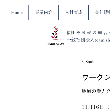
Home
事業内容
人材育成
会社情
​福祉や医療の総
​一般社団法人
team
< Back
ワーク
地域の魅力
11月16日