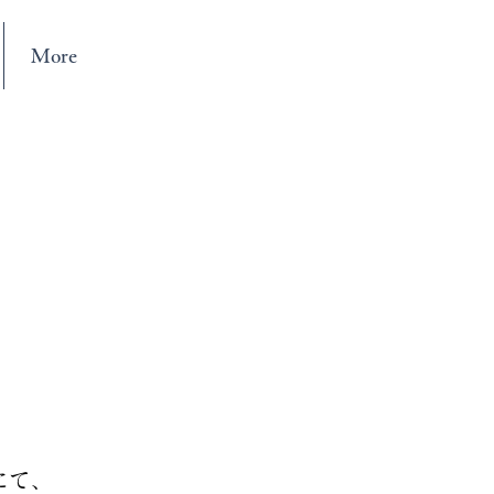
More
03-6380-3462（新宿）
にて、