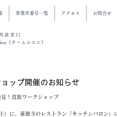
報
事業所番号一覧
アクセス
お問合せ
03-6413-6465（世田谷）
合相談窓口
 shien（チームシエン）
ショップ開催のお知らせ
発見！食旅ワークショップ
（土）に、豪徳寺のレストラン「キッチンバロン」