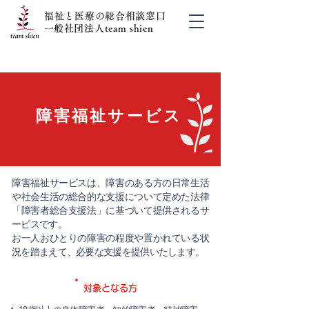
福祉と医療の総合相談窓口
​一般社団法人team shien
03-6413-6465（世田谷）
03-6380-3462（新宿）
​障害福祉サービス
障害福祉サービスは、障害のある方の日常生活
や社会生活の総合的な支援について定めた法律
「障害者総合支援法」に基づいて提供されるサ
ービスです。
お一人おひとりの障害の程度や置かれている状
況を踏まえて、必要な支援を提供いたします。
​対象となる方