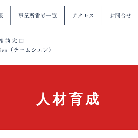
報
事業所番号一覧
アクセス
お問合せ
03-6413-6465（世田谷）
合相談窓口
 shien（チームシエン）
​人材育成