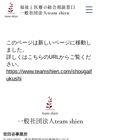
福祉と医療の総合相談窓口
​一般社団法人team shien
03-6413-6465（世田谷）
03-6380-3462（新宿）
​このページは新しいページに移動し
ました。
​詳しくはこちらのURLからご覧くだ
さい。
https://www.teamshien.com/shougaif
ukushi
​一般社団法人team shien
​世田谷事業所
〒154-0021
東京都世田谷区豪徳寺1-21-5